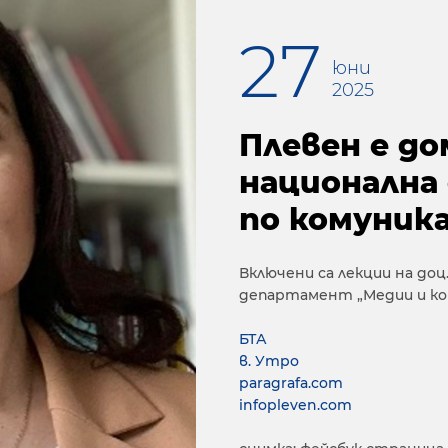
27
юни
2025
Плевен е до
национална
по комуник
Включени са лекции на доц
департамент „Медии и ко
БТА
в. Утро
paragrafa.com
infopleven.com