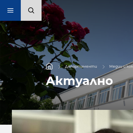
Департаменти
Медии и ко
Актуално