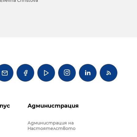
velina Christova




пус
Администрация
Администрация на
Настоятелството