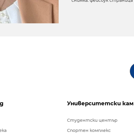
снимка: фейсбук страница E
ng
Университетски кам
Студентски център
ека
Спортен комплекс