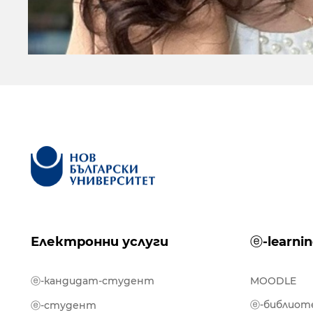
Електронни услуги
ⓔ-learni
ⓔ-кандидат-студент
MOODLE
ⓔ-библиот
ⓔ-студент