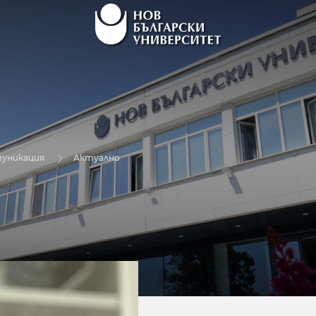
муникация
Актуално