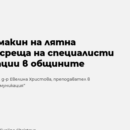
макин на лятна
 среща на специалисти
ации в общините
. д-р Евелина Христова, преподавател в
муникация“