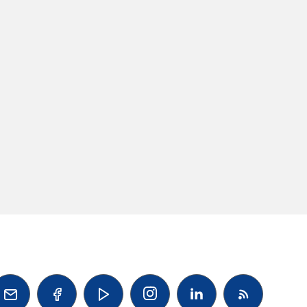



