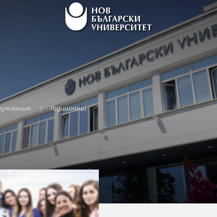
муникация
Годишници