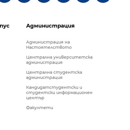
пус
Администрация
Администрация на
Настоятелството
Централна университетска
администрация
Централна студентска
администрация
Кандидатстудентски и
студентски информационен
център
Факултети