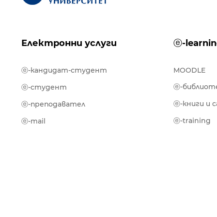
Електронни услуги
ⓔ-learni
ⓔ-кандидат-студент
MOODLE
ⓔ-библиот
ⓔ-студент
ⓔ-книги и 
ⓔ-преподавател
ⓔ-training
ⓔ-mail