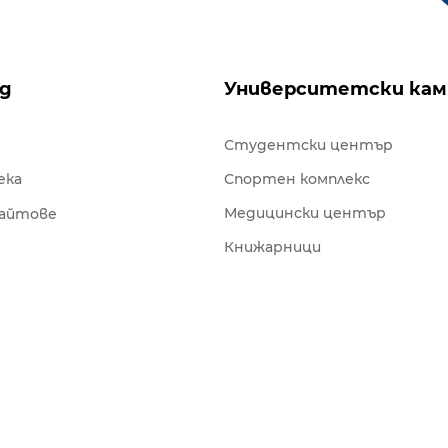
ng
Университетски кам
Студентски център
ека
Спортен комплекс
Медицински център
сайтове
Книжарници