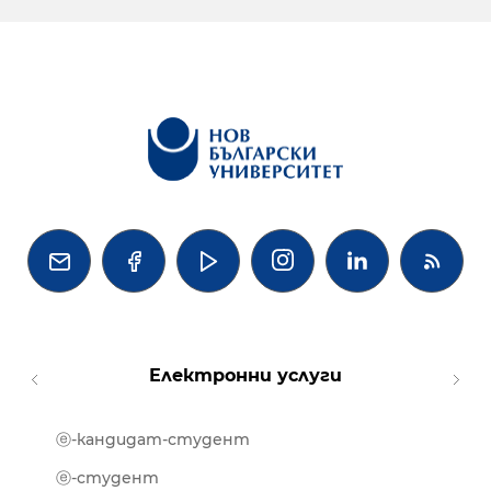




Електронни услуги
ⓔ-кандидат-студент
MOOD
ⓔ-биб
ⓔ-студент