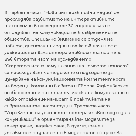
В първата част “Нови интерактивни медии” се
проследява развитието на интерактивните
технологии в последните 30 години и как се
отразяват на комуникациите в съвременните
общества. Специално внимание се отделя на
новите, дигитални медии и по какъв начин се е
усъвършенствала интерактивността при тях.
Във втората част на изследването
“Стратегическа комуникационна компетентност”
се проследяват методиките и подходите за
измерване на комуникационната компетентност
на водещи компании в света и Европа. Разкриват се
особеностите на стратегическите комуникации и
какво отражение намират в практиката на
съвременните институции. Третата част
“Управление на знанието - интерактивни подходи и
комуникации” е ориентирана към моделите за
генериране, индексиране, визуализиране и
управление на знанието в модерните общества.