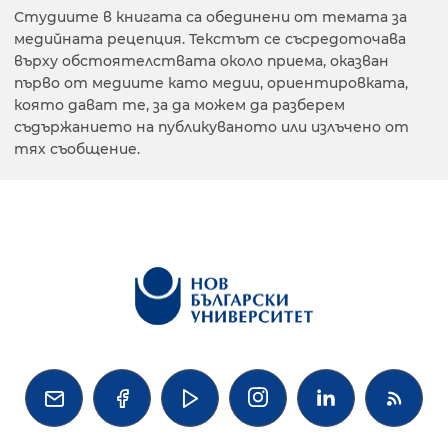
Студиите в книгата са обединени от темата за
медийната рецепция. Текстът се съсредоточава
върху обстоятелствата около приема, оказван
първо от медиите като медии, ориентировката,
която дават те, за да можем да разберем
съдържанието на публикуваното или излъчено от
тях съобщение.



