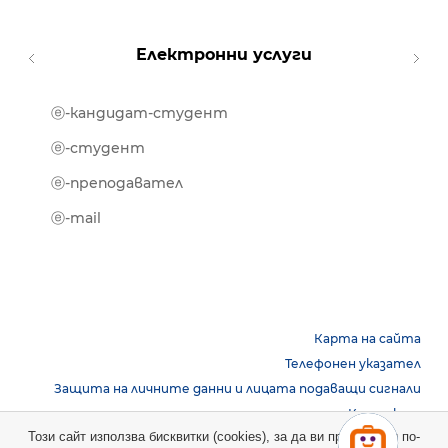
Електронни услуги
ⓔ-кандидат-студент
MOOD
ⓔ-биб
ⓔ-студент
ⓔ-кни
ⓔ-преподавател
ⓔ-trai
ⓔ-mail
Карта на сайта
Телефонен указател
Защита на личните данни и лицата подаващи сигнали
Контакти
Този сайт използва бисквитки (cookies), за да ви предостави по-